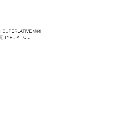
H SUPERLATIVE 銀離
TYPE-A TO
NG 線 1.2米