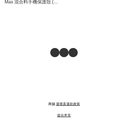
Max 混合料手機保護殼 (黑
橙邊 + 透明)
商舖
退貨及退款政策
提出意見