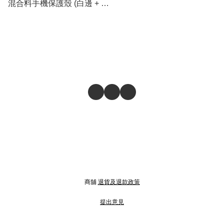
混合料手機保護殼 (白邊 + 透
明)
商舖
退貨及退款政策
提出意見