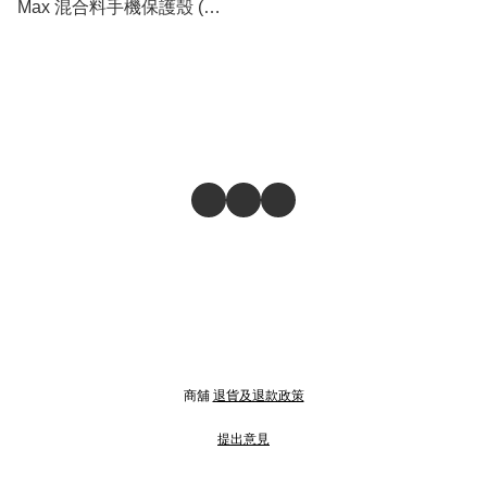
Max 混合料手機保護殼 (黑
橙邊 + 透明)
商舖
退貨及退款政策
提出意見